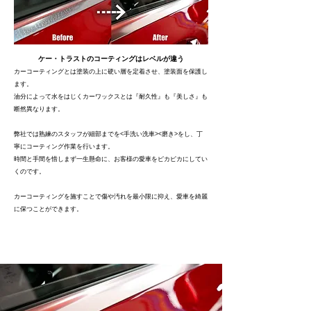
ケー・トラストのコーティングはレベルが違う
​カーコーティングとは塗装の上に硬い層を定着させ、塗装面を保護し
ます。
油分によって水をはじくカーワックスとは『耐久性』も『美しさ』も
断然異なります。
弊社では熟練のスタッフが細部までを<手洗い洗車><磨き>をし、丁
寧にコーティング作業を行います。
時間と手間を惜しまず一生懸命に、お客様の愛車をピカピカにしてい
くのです。
カーコーティングを施すことで傷や汚れを最小限に抑え、愛車を綺麗
に保つことができます。
主なサービス紹介