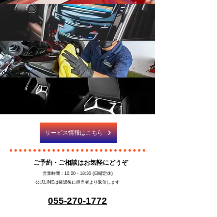
​カーコーティング
持ち込み​パーツ取り
サービス情報はこちら
​ ご予約・ご相談はお気軽にどうぞ
営業時間 : 10:00 - 18:30 (日曜定休)
​公式LINEは確認後に担当者より返信します
​055-270-1772